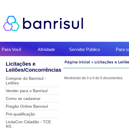
Início
Para Você
Afinidade
Servidor Público
Para 
do
menu
Início
Página Inicial
»
Licitações e Leilõ
Licitações e
do
Leilões/Concorrências
conteúdo
Comprar do Banrisul -
Mostrando de 0 a 0 de 0 documentos.
Leilões
Vender para o Banrisul
Como se cadastrar
Pregão Online Banrisul
Pré-qualificação
LicitaCon Cidadão - TCE
RS