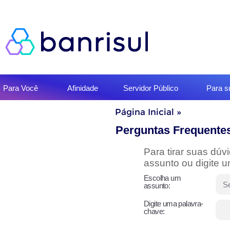
Início
Para Você
Afinidade
Servidor Público
Para 
do
menu
Início
Página Inicial
»
do
conteúdo
Perguntas Frequente
Para tirar suas dú
assunto ou digite 
Escolha um
assunto:
Digite uma palavra-
chave: