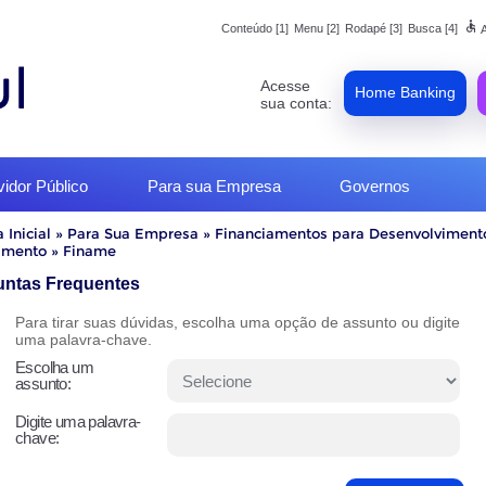
accessible
Conteúdo [1]
Menu [2]
Rodapé [3]
Busca [4]
A
Acesse
Home Banking
sua conta:
vidor Público
Para sua Empresa
Governos
 Inicial
»
Para Sua Empresa
»
Financiamentos para Desenvolviment
timento
»
Finame
o
untas Frequentes
Para tirar suas dúvidas, escolha uma opção de assunto ou digite
uma palavra-chave.
Escolha um
assunto:
Digite uma palavra-
chave: