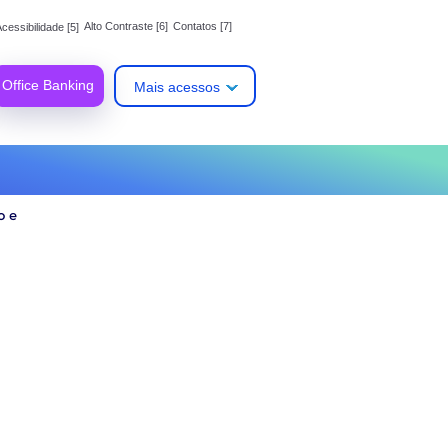
Alto Contraste [6]
Contatos [7]
cessibilidade [5]
Office Banking
Mais acessos
o e