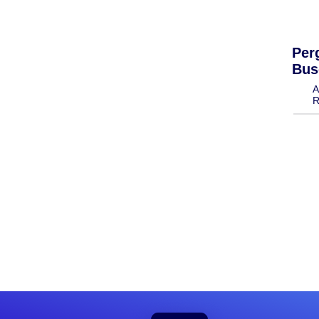
Per
Bus
A
R