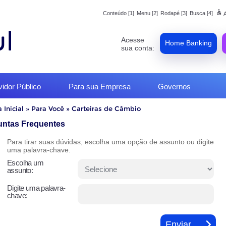
accessible
Conteúdo [1]
Menu [2]
Rodapé [3]
Busca [4]
A
Acesse
Home Banking
sua conta:
vidor Público
Para sua Empresa
Governos
 Inicial
»
Para Você
»
Carteiras de Câmbio
o
untas Frequentes
Para tirar suas dúvidas, escolha uma opção de assunto ou digite
uma palavra-chave.
Escolha um
assunto:
Digite uma palavra-
chave: