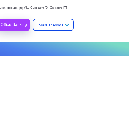
Alto Contraste [6]
Contatos [7]
cessibilidade [5]
Office Banking
Mais acessos