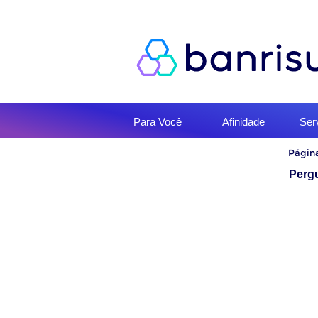
Início
Para Você
Afinidade
Ser
do
menu
Início
Página
do
conteúd
Perg