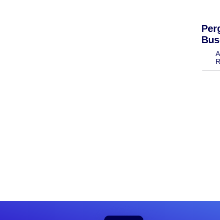
Per
Bus
A
R