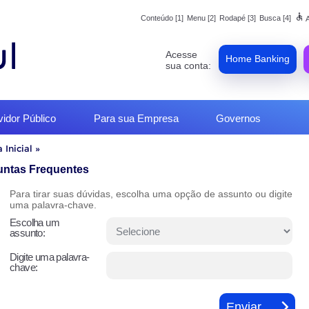
accessible
Conteúdo [1]
Menu [2]
Rodapé [3]
Busca [4]
A
Acesse
Home Banking
sua conta:
vidor Público
Para sua Empresa
Governos
 Inicial
»
o
untas Frequentes
Para tirar suas dúvidas, escolha uma opção de assunto ou digite
uma palavra-chave.
Escolha um
assunto:
Digite uma palavra-
chave: