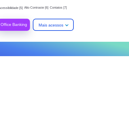
Alto Contraste [6]
Contatos [7]
cessibilidade [5]
Office Banking
Mais acessos