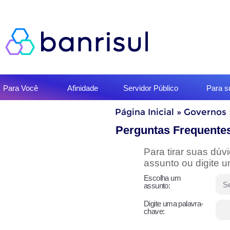
Início
Para Você
Afinidade
Servidor Público
Para 
do
menu
Início
Página Inicial
»
Governos
do
conteúdo
Perguntas Frequente
Para tirar suas dú
assunto ou digite 
Escolha um
assunto:
Digite uma palavra-
chave: