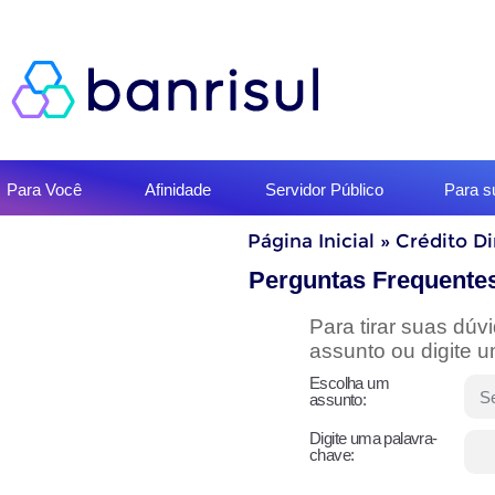
Início
Para Você
Afinidade
Servidor Público
Para 
do
menu
Início
Página Inicial
»
Crédito D
do
conteúdo
Perguntas Frequente
Para tirar suas dú
assunto ou digite 
Escolha um
assunto:
Digite uma palavra-
chave: