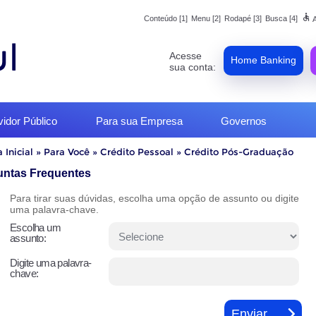
accessible
Conteúdo [1]
Menu [2]
Rodapé [3]
Busca [4]
A
Acesse
Home Banking
sua conta:
vidor Público
Para sua Empresa
Governos
 Inicial
»
Para Você
»
Crédito Pessoal
»
Crédito Pós-Graduação
o
untas Frequentes
Para tirar suas dúvidas, escolha uma opção de assunto ou digite
uma palavra-chave.
Escolha um
assunto:
Digite uma palavra-
chave: