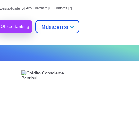
Alto Contraste [6]
Contatos [7]
cessibilidade [5]
Office Banking
Mais acessos