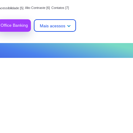
Alto Contraste [6]
Contatos [7]
cessibilidade [5]
Office Banking
Mais acessos