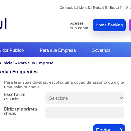
accessible
Conteúdo [1]
Menu [2]
Rodapé [3]
Busca [4]
A
Acesse
Home Banking
sua conta:
vidor Público
Para sua Empresa
Governos
 Inicial
»
Para Sua Empresa
o
untas Frequentes
Para tirar suas dúvidas, escolha uma opção de assunto ou digite
uma palavra-chave.
Escolha um
assunto:
Digite uma palavra-
chave: