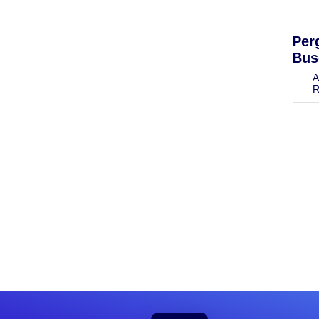
Per
Bus
A
R