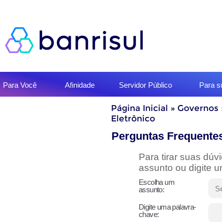
Início
Para Você
Afinidade
Servidor Público
Para 
do
menu
Início
Página Inicial
»
Governos
do
Eletrônico
conteúdo
Perguntas Frequente
Para tirar suas dú
assunto ou digite 
Escolha um
assunto:
Digite uma palavra-
chave: