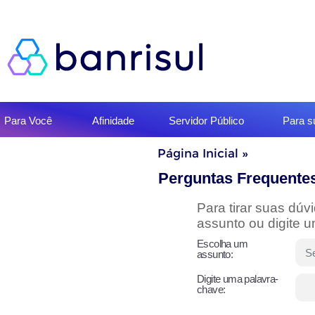
Início
Para Você
Afinidade
Servidor Público
Para 
do
menu
Início
Página Inicial
»
do
conteúdo
Perguntas Frequente
Para tirar suas dú
assunto ou digite 
Escolha um
assunto:
Digite uma palavra-
chave: