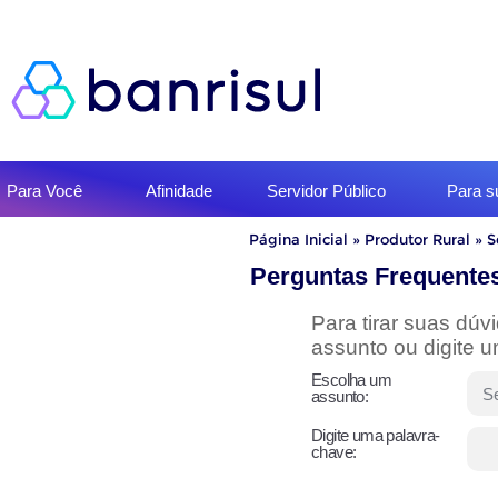
Início
Para Você
Afinidade
Servidor Público
Para 
do
menu
Início
Página Inicial
»
Produtor Rural
»
S
do
conteúdo
Perguntas Frequente
Para tirar suas dú
assunto ou digite 
Escolha um
assunto:
Digite uma palavra-
chave: