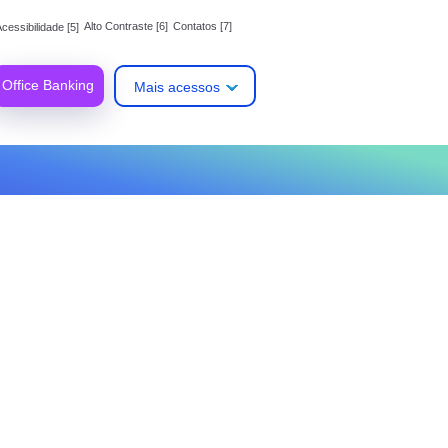
Alto Contraste [6]
Contatos [7]
cessibilidade [5]
Office Banking
Mais acessos