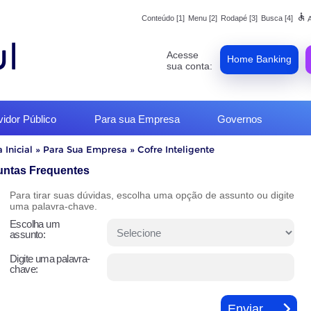
accessible
Conteúdo [1]
Menu [2]
Rodapé [3]
Busca [4]
A
Acesse
Home Banking
sua conta:
vidor Público
Para sua Empresa
Governos
 Inicial
»
Para Sua Empresa
»
Cofre Inteligente
o
untas Frequentes
Para tirar suas dúvidas, escolha uma opção de assunto ou digite
uma palavra-chave.
Escolha um
assunto:
Digite uma palavra-
chave: