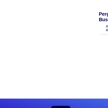
Per
Bus
A
R