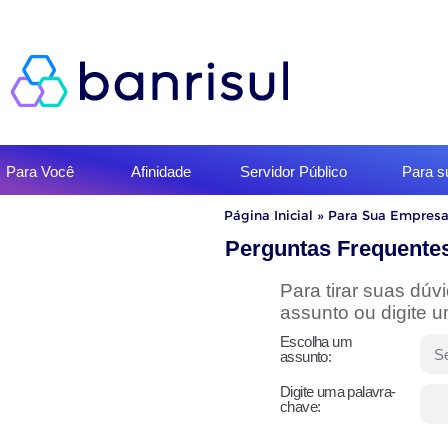
Início
Para Você
Afinidade
Servidor Público
Para 
do
menu
Início
Página Inicial
»
Para Sua Empres
do
conteúdo
Perguntas Frequente
Para tirar suas dú
assunto ou digite 
Escolha um
assunto:
Digite uma palavra-
chave: