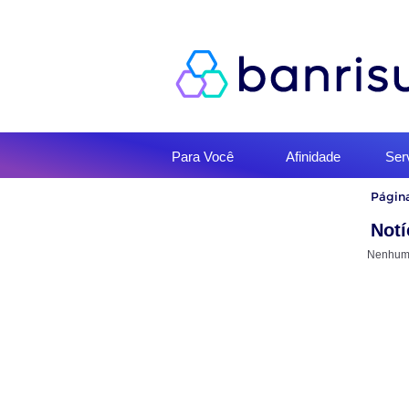
Início
Para Você
Afinidade
Ser
do
menu
Início
Página
do
conteúd
Notí
Nenhuma