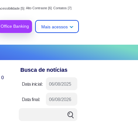
Alto Contraste [6]
Contatos [7]
cessibilidade [5]
Office Banking
Mais acessos
Busca de notícias
 0
Data inicial:
Data final: