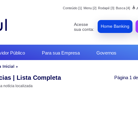
accessible
Conteúdo [1]
Menu [2]
Rodapé [3]
Busca [4]
A
Acesse
Home Banking
sua conta:
vidor Público
Para sua Empresa
Governos
 Inicial
»
o
cias
| Lista Completa
Página 1 de
 notícia localizada