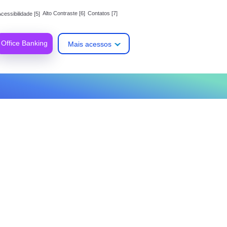
Alto Contraste [6]
Contatos [7]
cessibilidade [5]
Office Banking
Mais acessos