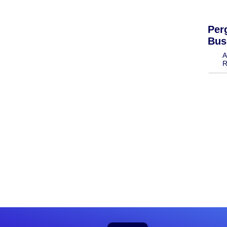
Per
Bus
A
R