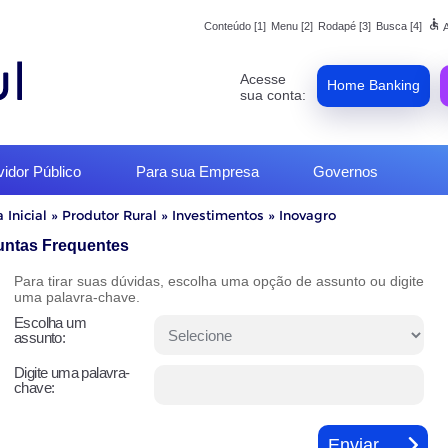
accessible
Conteúdo [1]
Menu [2]
Rodapé [3]
Busca [4]
A
Acesse
Home Banking
sua conta:
vidor Público
Para sua Empresa
Governos
 Inicial
»
Produtor Rural
»
Investimentos
»
Inovagro
o
untas Frequentes
Para tirar suas dúvidas, escolha uma opção de assunto ou digite
uma palavra-chave.
Escolha um
assunto:
Digite uma palavra-
chave: