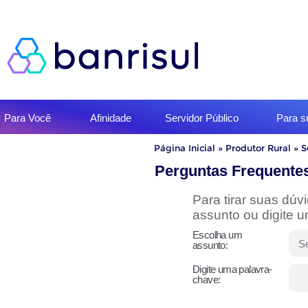
Início
Para Você
Afinidade
Servidor Público
Para 
do
menu
Início
Página Inicial
»
Produtor Rural
»
S
do
conteúdo
Perguntas Frequente
Para tirar suas dú
assunto ou digite 
Escolha um
assunto:
Digite uma palavra-
chave: