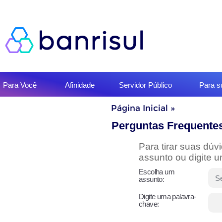
Início
Para Você
Afinidade
Servidor Público
Para 
do
menu
Início
Página Inicial
»
do
conteúdo
Perguntas Frequente
Para tirar suas dú
assunto ou digite 
Escolha um
assunto:
Digite uma palavra-
chave: