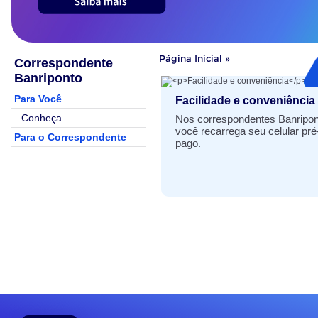
Início
Página Inicial
»
Correspondente
do
Banriponto
conteúdo
Para Você
Facilidade e conveniência
Conheça
Nos correspondentes Banripon
você recarrega seu celular pré
Para o Correspondente
pago.