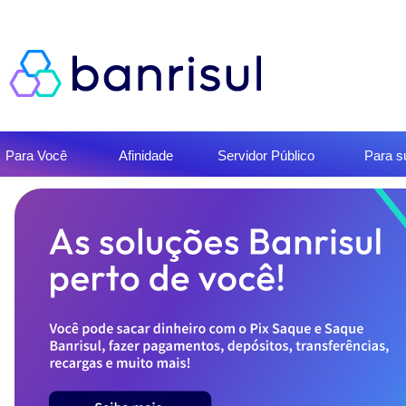
Início
Para Você
Afinidade
Servidor Público
Para 
do
menu