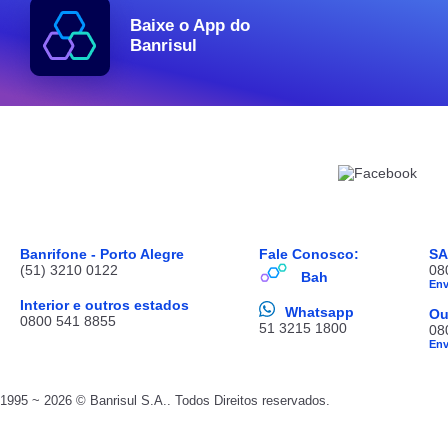
Baixe o App do
Banrisul
Banrifone - Porto Alegre
Fale Conosco:
S
(51) 3210 0122
08
Bah
En
Interior e outros estados
Whatsapp
Ou
0800 541 8855
51 3215 1800
08
En
1995 ~ 2026 © Banrisul S.A.. Todos Direitos reservados.