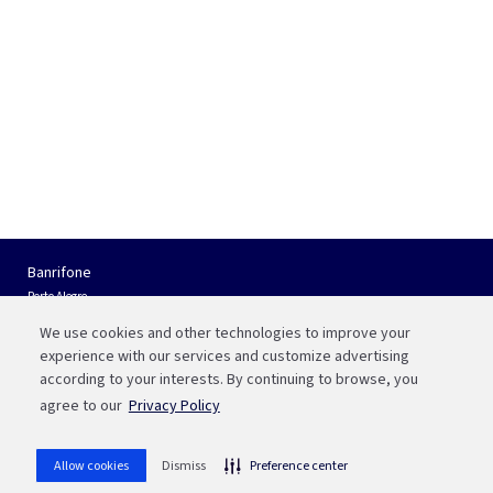
Banrifone
Porto Alegre
(51) 3210 01 22
We use cookies and other technologies to improve your
Interior do RS e Outros Estados
experience with our services and customize advertising
0800 541 88 55
according to your interests. By continuing to browse, you
agree to our
Privacy Policy
Fale com a Bah
WhatsApp
Allow cookies
Dismiss
Preference center
(51) 3215 1800
whatsapp