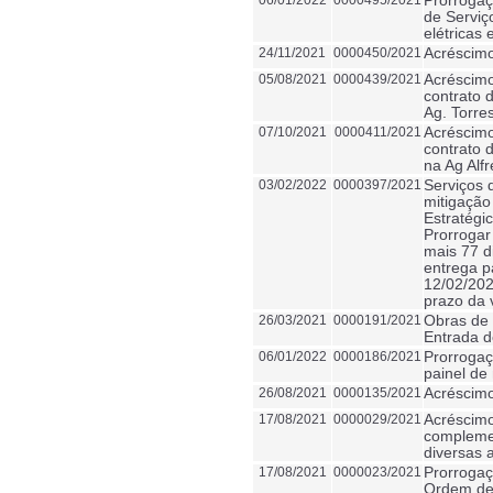
06/01/2022
0000495/2021
Prorrogaç
de Serviç
elétricas 
24/11/2021
0000450/2021
Acréscimo
05/08/2021
0000439/2021
Acréscimo
contrato 
Ag. Torres
07/10/2021
0000411/2021
Acréscimo
contrato 
na Ag Alf
03/02/2022
0000397/2021
Serviços 
mitigação
Estratégic
Prorrogar
mais 77 d
entrega p
12/02/202
prazo da 
26/03/2021
0000191/2021
Obras de 
Entrada d
06/01/2022
0000186/2021
Prorrogaç
painel de
26/08/2021
0000135/2021
Acréscimo
17/08/2021
0000029/2021
Acréscimo
complemen
diversas 
17/08/2021
0000023/2021
Prorrogaç
Ordem de 