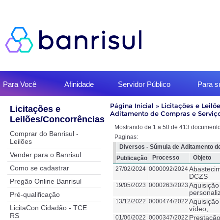
Início
Para Você
Afinidade
Servidor Público
Para 
do
menu
Início
Página Inicial
»
Licitações e Leilõ
Licitações e
do
Aditamento de Compras e Serviç
Leilões/Concorrências
conteúdo
Mostrando de 1 a 50 de 413 documento
Comprar do Banrisul -
Paginas:
Leilões
Diversos - Súmula de Aditamento d
Vender para o Banrisul
Processo
Objeto
Publicação
Como se cadastrar
27/02/2024
0000092/2024
Abastecim
DCZS
Pregão Online Banrisul
19/05/2023
0000263/2023
Aquisição
personali
Pré-qualificação
13/12/2022
0000474/2022
Aquisição
LicitaCon Cidadão - TCE
vídeo,
RS
01/06/2022
0000347/2022
Prestação