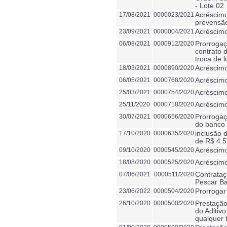
- Lote 02
17/08/2021
0000023/2021
Acréscimo
prevensão
23/09/2021
0000004/2021
Acréscimo
06/08/2021
0000912/2020
Prorrogaç
contrato d
troca de l
18/03/2021
0000890/2020
Acréscimo
06/05/2021
0000768/2020
Acréscimo
25/03/2021
0000754/2020
Acréscimo
25/11/2020
0000718/2020
Acréscimo
30/07/2021
0000656/2020
Prorrogaç
do banco 
17/10/2020
0000635/2020
inclusão 
de R$ 4.5
09/10/2020
0000545/2020
Acréscimo
18/08/2020
0000525/2020
Acréscimo
07/06/2021
0000511/2020
Contrataç
Pescar Ba
23/06/2022
0000504/2020
Prorrogar
26/10/2020
0000500/2020
Prestação
do Aditiv
qualquer 