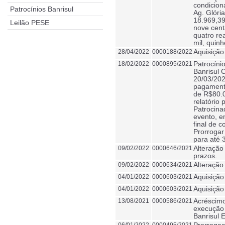
condicion
Patrocínios Banrisul
Ag. Glória
18.969,39
Leilão PESE
nove cent
quatro re
mil, quin
28/04/2022
0000188/2022
Aquisição
18/02/2022
0000895/2021
Patrocínio
Banrisul C
20/03/202
pagamento
de R$80.0
relatório
Patrocina
evento, em
final de 
Prorrogar
para até 
09/02/2022
0000646/2021
Alteração
prazos.
09/02/2022
0000634/2021
Alteração
04/01/2022
0000603/2021
Aquisição
04/01/2022
0000603/2021
Aquisição
13/08/2021
0000586/2021
Acréscimo
execução 
Banrisul 