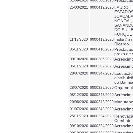
01/09/2020
0000500/2020
Prestação
25/03/2021
0000419/2020
LAUDO T
ESTADOS
JOAÇABA
NONOAI,
SANANDU
DO SUL 
FORQUET
11/12/2020
0000419/2020
Inclusão 
Ricardo.
05/11/2020
0000410/2020
Prestação
prazo de 
09/10/2020
0000385/2020
Acréscimo
05/11/2020
0000362/2020
Acréscimo
28/07/2020
0000347/2020
Execução 
distribui
do Banrisu
28/07/2020
0000329/2020
Orçamento
08/12/2020
0000248/2020
Acréscimo
20/08/2020
0000242/2020
Manutenç
01/07/2020
0000242/2020
Acréscimo
25/11/2020
0000224/2020
Renovação
Combate a
09/10/2020
0000224/2020
Acréscimo