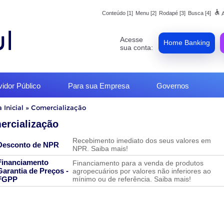
accessible
Conteúdo [1]
Menu [2]
Rodapé [3]
Busca [4]
A
Acesse
Home Banking
sua conta:
vidor Público
Para sua Empresa
Governos
 Inicial
»
Comercialização
o
ercialização
Recebimento imediato dos seus valores em
Desconto de NPR
NPR. Saiba mais!
Financiamento
Financiamento para a venda de produtos
Garantia de Preços -
agropecuários por valores não inferiores ao
mínimo ou de referência. Saiba mais!
FGPP