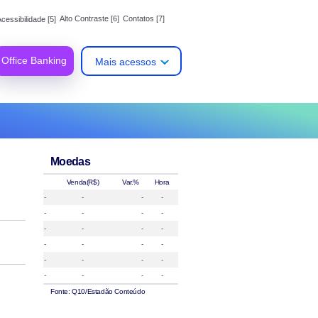
Alto Contraste [6]
Contatos [7]
cessibilidade [5]
Office Banking
Mais acessos
Moedas
Venda(R$)
Var.%
Hora
-
-
-
-
-
-
-
-
-
-
-
-
-
-
-
-
-
-
-
-
-
-
-
-
Fonte: Q10/Estadão Conteúdo