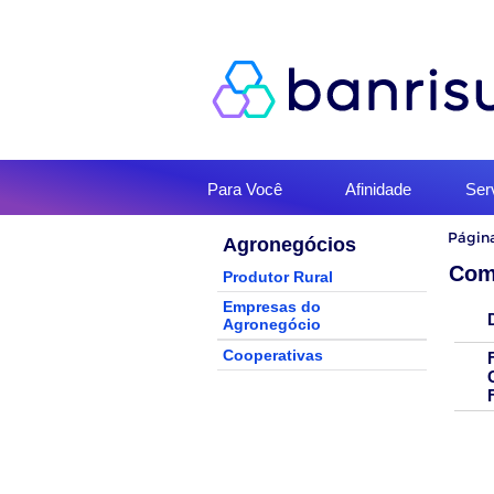
Início
Para Você
Afinidade
Ser
do
menu
Início
Página
Agronegócios
do
conteúd
Com
Produtor Rural
Empresas do
Agronegócio
Cooperativas