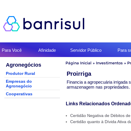
Início
Para Você
Afinidade
Servidor Público
Para 
do
menu
Início
Página Inicial
»
Investimentos
»
Pr
Agronegócios
do
conteúdo
Proirriga
Produtor Rural
Empresas do
Financia a agropecuária irrigada
Agronegócio
armazenagem nas propriedades.
Cooperativas
Links Relacionados Ordenad
Certidão Negativa de Débitos de
Certidão quanto à Dívida Ativa d