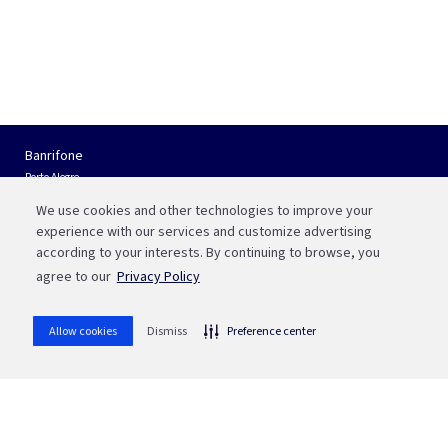
Banrifone
Porto Alegre
(51) 3210 01 22
We use cookies and other technologies to improve your
Interior do RS e Outros Estados
experience with our services and customize advertising
0800 541 88 55
according to your interests. By continuing to browse, you
agree to our
Privacy Policy
Fale com a Bah
WhatsApp
Allow cookies
Dismiss
Preference center
(51) 3215 1800
whatsapp
Ou aponte sua câmera para o QR code