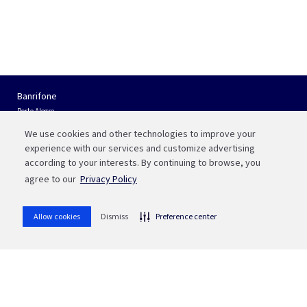
Banrifone
Porto Alegre
(51) 3210 01 22
We use cookies and other technologies to improve your
Interior do RS e Outros Estados
experience with our services and customize advertising
0800 541 88 55
according to your interests. By continuing to browse, you
agree to our
Privacy Policy
Fale com a Bah
WhatsApp
Allow cookies
Dismiss
Preference center
(51) 3215 1800
whatsapp
Ou aponte sua câmera para o QR code