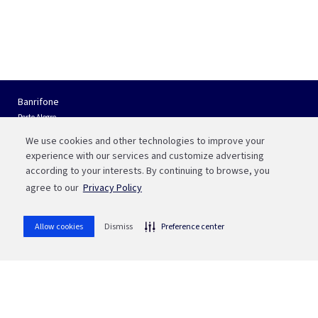
Banrifone
Porto Alegre
(51) 3210 01 22
We use cookies and other technologies to improve your
Interior do RS e Outros Estados
experience with our services and customize advertising
0800 541 88 55
according to your interests. By continuing to browse, you
agree to our
Privacy Policy
Fale com a Bah
WhatsApp
Allow cookies
Dismiss
Preference center
(51) 3215 1800
whatsapp
Ou aponte sua câmera para o QR code