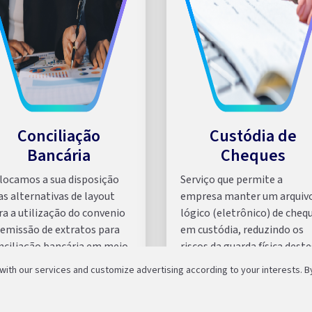
Conciliação
Custódia de
Bancária
Cheques
locamos a sua disposição
Serviço que permite a
as alternativas de layout
empresa manter um arquiv
ra a utilização do convenio
lógico (eletrônico) de cheq
 emissão de extratos para
em custódia, reduzindo os
nciliação bancária em meio
riscos da guarda física deste
gnético: padrão FEBRABAN
nas empresas.
th our services and customize advertising according to your interests. By
0 e 240 posições.