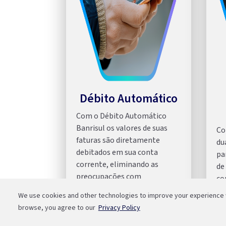
Débito Automático
Com o Débito Automático
Banrisul os valores de suas
Co
faturas são diretamente
du
debitados em sua conta
pa
corrente, eliminando as
de
preocupações com
co
pagamentos e datas de
ma
We use cookies and other technologies to improve your experience wi
vencimento.
20
browse, you agree to our
Privacy Policy