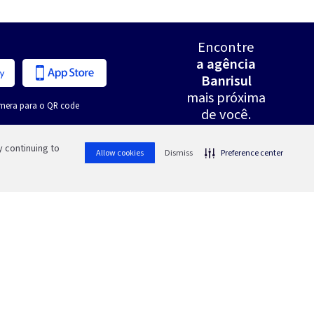
Encontre
a agência
Banrisul
mais próxima
mera para o QR code
de você.
 continuing to
Allow cookies
Dismiss
Preference center
sas redes sociais