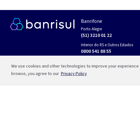
Banrifone
Porto Alegre
(51) 3210 01 22
Interior do RS e Outros Estados
0800 541 88 55
Fale com a Bah
We use cookies and other technologies to improve your experience wi
browse, you agree to our
Privacy Policy
WhatsApp
whatsapp
(51) 3215 1800
Ou aponte sua câmera para o QR 