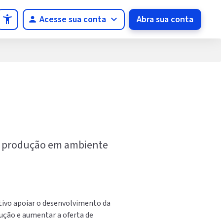
Acesse sua conta
Abra sua conta
accessibility_new
person
a a produção em ambiente
etivo apoiar o desenvolvimento da
ução e aumentar a oferta de