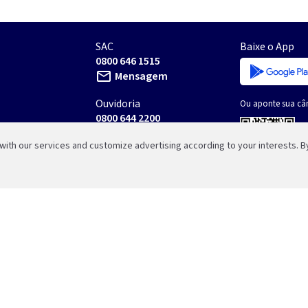
SAC
Baixe o App
0800 646 1515
mail_outline
Mensagem
Ouvidoria
Ou aponte sua câ
0800 644 2200
mail_outline
Mensagem
th our services and customize advertising according to your interests. By
Canal de Denúncias
Acompanhe nos
Demais contatos
code