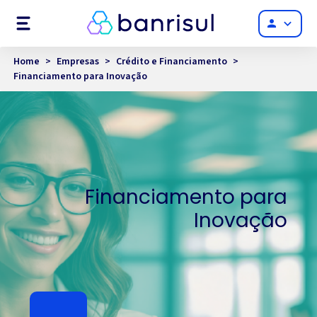
Menu
person
Home
>
Empresas
>
Crédito e Financiamento
>
Financiamento para Inovação
Financiamento para
Inovação