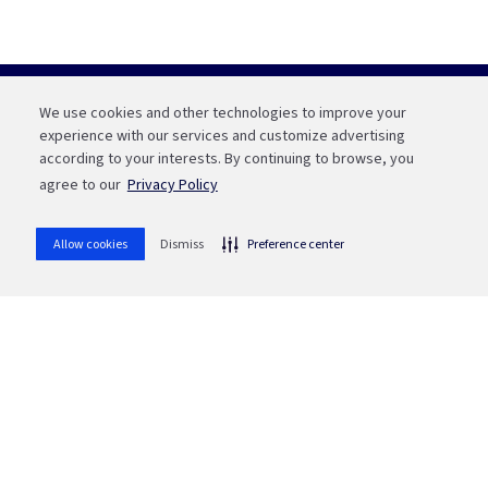
Banrifone
We use cookies and other technologies to improve your
Porto Alegre
experience with our services and customize advertising
(51) 3210 01 22
according to your interests. By continuing to browse, you
Interior do RS e Outros Estados
agree to our
Privacy Policy
0800 541 88 55
Fale com a Bah
Allow cookies
Dismiss
Preference center
WhatsApp
(51) 3215 1800
whatsapp
Ou aponte sua câmera para o QR code
SAC