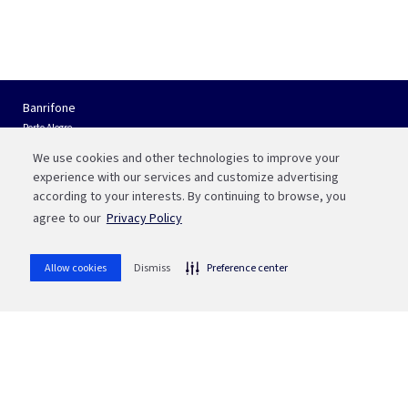
Banrifone
Porto Alegre
(51) 3210 01 22
We use cookies and other technologies to improve your
Interior do RS e Outros Estados
experience with our services and customize advertising
0800 541 88 55
according to your interests. By continuing to browse, you
agree to our
Privacy Policy
Fale com a Bah
WhatsApp
Allow cookies
Dismiss
Preference center
(51) 3215 1800
whatsapp
Ou aponte sua câmera para o QR code