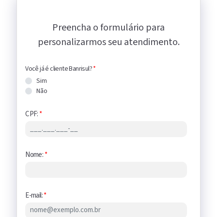
Preencha o formulário para
personalizarmos seu atendimento.
Você já é cliente Banrisul?
*
Sim
Não
CPF:
*
Nome:
*
E-mail:
*